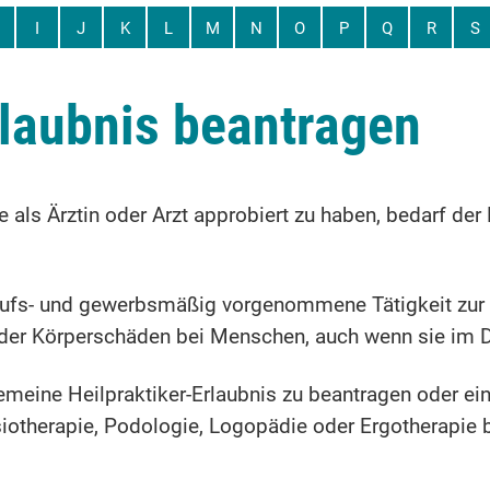
I
J
K
L
M
N
O
P
Q
R
S
rlaubnis beantragen
 als Ärztin oder Arzt approbiert zu haben, bedarf de
rufs- und gewerbsmäßig vorgenommene Tätigkeit zur F
oder Körperschäden bei Menschen, auch wenn sie im D
emeine Heilpraktiker-Erlaubnis zu beantragen oder eine
iotherapie,
Podologie,
Logopädie oder Ergotherapie b