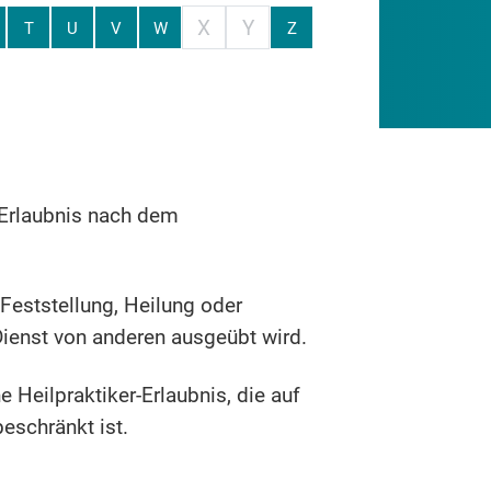
X
Y
T
U
V
W
Z
r Erlaubnis nach dem
eststellung, Heilung oder
ienst von anderen ausgeübt wird.
 Heilpraktiker-Erlaubnis, die auf
eschränkt ist.