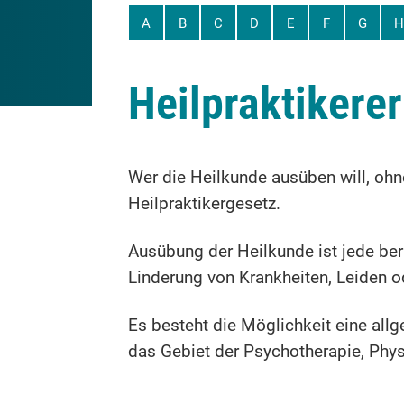
A
B
C
D
E
F
G
H
Heilpraktikere
Wer die Heilkunde ausüben will, ohne
Heilpraktikergesetz.
Ausübung der Heilkunde ist jede be
Linderung von Krankheiten, Leiden 
Es besteht die Möglichkeit eine allg
das Gebiet der Psychotherapie, Phys