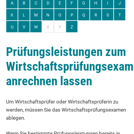
A
B
C
D
E
F
G
H
I
J
K
L
M
N
O
P
Q
R
S
T
X
Y
U
V
W
Z
Prüfungsleistungen zum
Wirtschaftsprüfungsexa
anrechnen lassen
Um Wirtschaftsprüfer oder Wirtschaftsprüferin zu
werden, müssen Sie das Wirtschaftsprüfungsexamen
ablegen.
Wenn Sie bestimmte Prüfungsleistungen bereits in