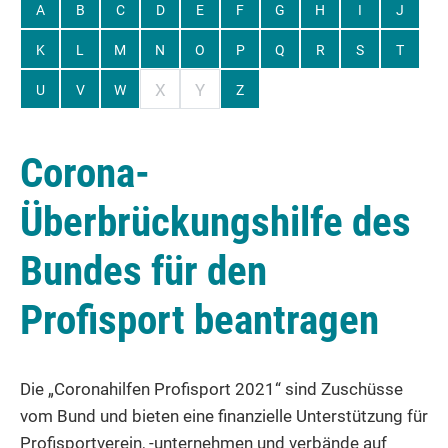
A
B
C
D
E
F
G
H
I
J
K
L
M
N
O
P
Q
R
S
T
X
Y
U
V
W
Z
Corona-
Überbrückungshilfe des
Bundes für den
Profisport beantragen
Die „Coronahilfen Profisport 2021“ sind Zuschüsse
vom Bund und bieten eine finanzielle Unterstützung für
Profisportverein, -unternehmen und verbände auf