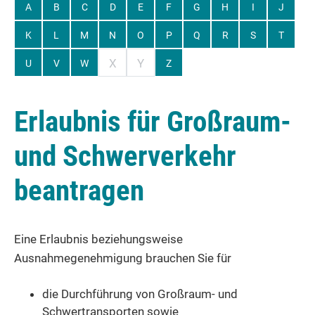
A
B
C
D
E
F
G
H
I
J
K
L
M
N
O
P
Q
R
S
T
X
Y
U
V
W
Z
Erlaubnis für Großraum-
und Schwerverkehr
beantragen
Eine Erlaubnis beziehungsweise
Ausnahmegenehmigung brauchen Sie für
die Durchführung von Großraum- und
Schwertransporten sowie