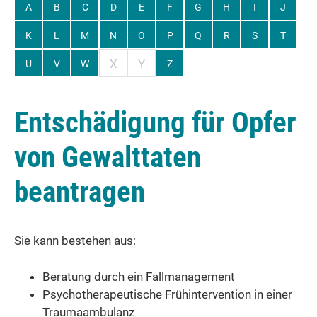
A
B
C
D
E
F
G
H
I
J
K
L
M
N
O
P
Q
R
S
T
X
Y
U
V
W
Z
Entschädigung für Opfer
von Gewalttaten
beantragen
Sie kann bestehen aus:
Beratung durch ein Fallmanagement
Psychotherapeutische Frühintervention in einer
Traumaambulanz