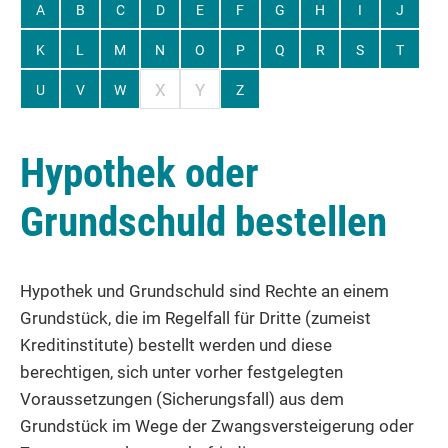
A
B
C
D
E
F
G
H
I
J
K
L
M
N
O
P
Q
R
S
T
X
Y
U
V
W
Z
Hypothek oder
Grundschuld bestellen
Hypothek und Grundschuld sind Rechte an einem
Grundstück, die im Regelfall für Dritte (zumeist
Kreditinstitute) bestellt werden und diese
berechtigen, sich unter vorher festgelegten
Voraussetzungen (Sicherungsfall) aus dem
Grundstück im Wege der Zwangsversteigerung oder