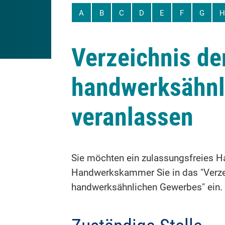
A
B
C
D
E
F
G
H
Verzeichnis de
handwerksähnl
veranlassen
Sie möchten ein zulassungsfreies H
Handwerkskammer Sie in das "Verzei
handwerksähnlichen Gewerbes" ein.