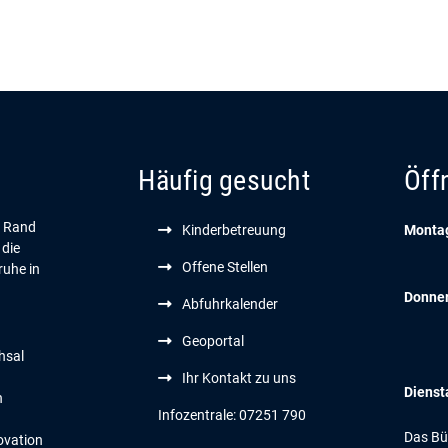
Häufig gesucht
Öff
n Rand
Kinderbetreuung
Montag
 die
Offene Stellen
ruhe in
Donne
Abfuhrkalender
Geoportal
hsal
Ihr Kontakt zu uns
Dienst
n
Infozentrale: 07251 790
Das Bür
ovation