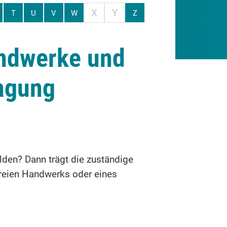
X
Y
T
U
V
W
Z
andwerke und
agung
den? Dann trägt die zuständige
freien Handwerks oder eines