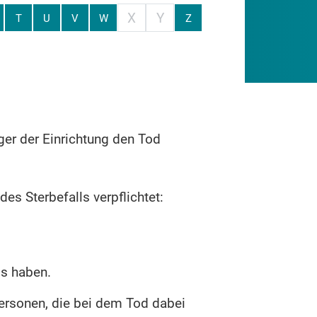
X
Y
T
U
V
W
Z
ger der Einrichtung den Tod
es Sterbefalls verpflichtet:
s haben.
Personen, die bei dem Tod dabei