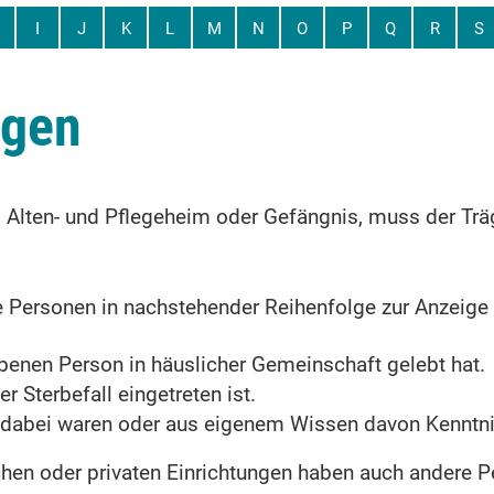
I
J
K
L
M
N
O
P
Q
R
S
igen
 Alten- und Pflegeheim oder Gefängnis, muss der Trä
e Personen in nachstehender Reihenfolge zur Anzeige d
rbenen Person in häuslicher Gemeinschaft gelebt hat.
 Sterbefall eingetreten ist.
 dabei waren oder aus eigenem Wissen davon Kenntni
ichen oder privaten Einrichtungen haben auch andere 