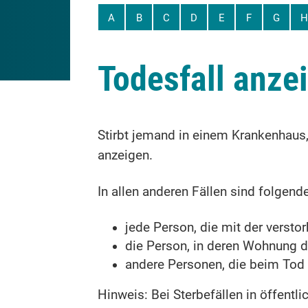
A
B
C
D
E
F
G
H
Todesfall anze
Stirbt jemand in einem Krankenhaus,
anzeigen.
In allen anderen Fällen sind folgend
jede Person, die mit der versto
die Person, in deren Wohnung der
andere Personen, die beim Tod
Hinweis:
Bei Sterbefällen in öffentl