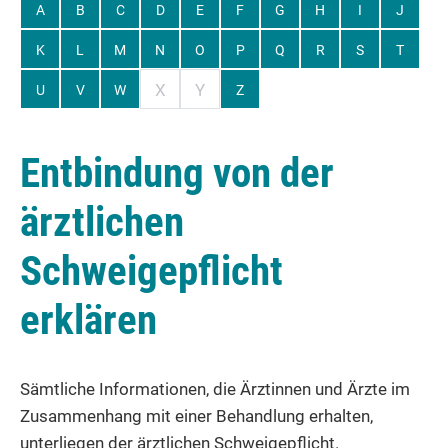
A
B
C
D
E
F
G
H
I
J
K
L
M
N
O
P
Q
R
S
T
X
Y
U
V
W
Z
Entbindung von der
ärztlichen
Schweigepflicht
erklären
Sämtliche Informationen, die Ärztinnen und Ärzte im
Zusammenhang mit einer Behandlung erhalten,
unterliegen der ärztlichen Schweigepflicht.