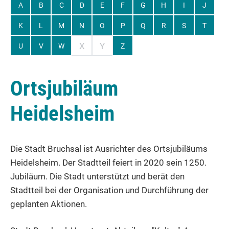
A
B
C
D
E
F
G
H
I
J
K
L
M
N
O
P
Q
R
S
T
X
Y
U
V
W
Z
Ortsjubiläum
Heidelsheim
Die Stadt Bruchsal ist Ausrichter des Ortsjubiläums
Heidelsheim. Der Stadtteil feiert in 2020 sein 1250.
Jubiläum. Die Stadt unterstützt und berät den
Stadtteil bei der Organisation und Durchführung der
geplanten Aktionen.