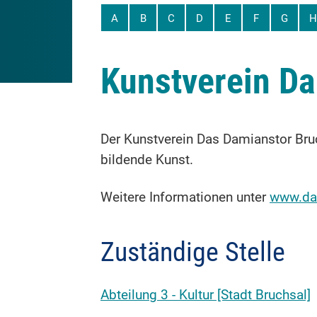
A
B
C
D
E
F
G
H
Kunstverein Da
Der Kunstverein Das Damianstor Bruch
bildende Kunst.
Weitere Informationen unter
www.da
Zuständige Stelle
Abteilung 3 - Kultur [Stadt Bruchsal]