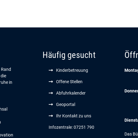
Häufig gesucht
Öff
n Rand
Kinderbetreuung
Montag
 die
Offene Stellen
ruhe in
Donne
Abfuhrkalender
Geoportal
hsal
Ihr Kontakt zu uns
Dienst
n
Infozentrale: 07251 790
Das Bür
ovation