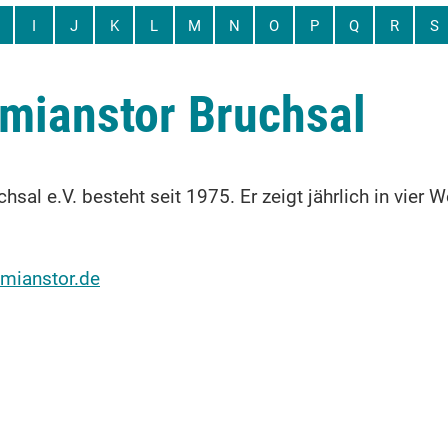
I
J
K
L
M
N
O
P
Q
R
S
mianstor Bruchsal
sal e.V. besteht seit 1975. Er zeigt jährlich in vier
mianstor.de