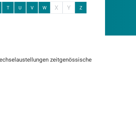
X
Y
T
U
V
W
Z
 Wechselaustellungen zeitgenössische