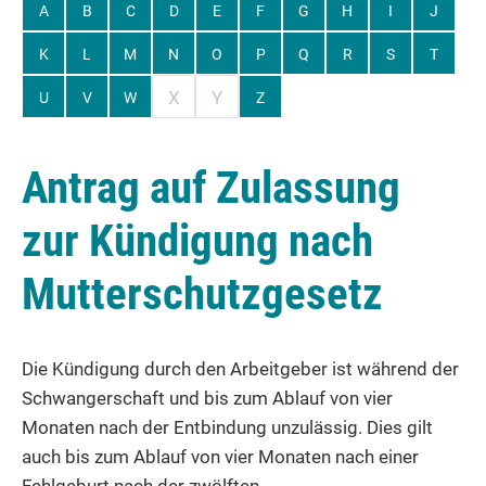
A
B
C
D
E
F
G
H
I
J
K
L
M
N
O
P
Q
R
S
T
X
Y
U
V
W
Z
Antrag auf Zulassung
zur Kündigung nach
Mutterschutzgesetz
Die Kündigung durch den Arbeitgeber ist während der
Schwangerschaft und bis zum Ablauf von vier
Monaten nach der Entbindung unzulässig. Dies gilt
auch bis zum Ablauf von vier Monaten nach einer