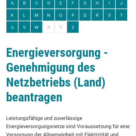
A
B
C
D
E
F
G
H
I
J
K
L
M
N
O
P
Q
R
S
T
X
Y
U
V
W
Z
Energieversorgung -
Genehmigung des
Netzbetriebs (Land)
beantragen
Leistungsfähige und zuverlässige
Energieversorgungsnetze sind Voraussetzung für eine
Versorgung der Allgemeinheit mit Elektrizität und