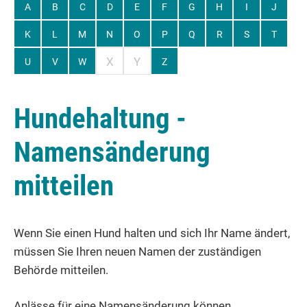
A
B
C
D
E
F
G
H
I
J
K
L
M
N
O
P
Q
R
S
T
X
Y
U
V
W
Z
Hundehaltung -
Namensänderung
mitteilen
Wenn Sie einen Hund halten und sich Ihr Name ändert,
müssen Sie Ihren neuen Namen der zuständigen
Behörde mitteilen.
Anlässe für eine Namensänderung können