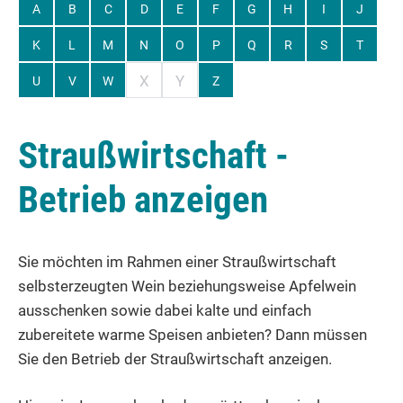
A
B
C
D
E
F
G
H
I
J
K
L
M
N
O
P
Q
R
S
T
X
Y
U
V
W
Z
Straußwirtschaft -
Betrieb anzeigen
Sie möchten im Rahmen einer Straußwirtschaft
selbsterzeugten Wein beziehungsweise Apfelwein
ausschenken sowie dabei kalte und einfach
zubereitete warme Speisen anbieten? Dann müssen
Sie den Betrieb der Straußwirtschaft anzeigen.