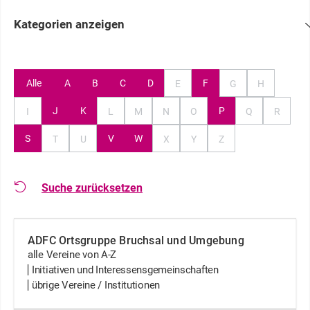
Kategorien anzeigen
Alle
A
B
C
D
F
E
G
H
J
K
P
I
L
M
N
O
Q
R
S
V
W
T
U
X
Y
Z
Suche zurücksetzen
ADFC Ortsgruppe Bruchsal und Umgebung
alle Vereine von A-Z
Initiativen und Interessensgemeinschaften
übrige Vereine / Institutionen