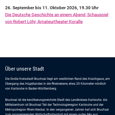
26. September bis 11. Oktober 2026,
19.30 Uhr
Die Deutsche Geschichte an einem Abend, Schauspiel
von Robert Löhr, Amateurtheater Koralle
Über unsere Stadt
Die Große Kreisstadt Bruchsal liegt am westlichen Rand des Kraichgaus, am
Übergang des Hügellandes in die Rheinebene, etwa 20 Kilometer nördlich
von Karlsruhe in Baden-Württemberg.
Bruchsal ist die bevölkerungsreichste Stadt des Landkreises Karlsruhe. Als
Mittelzentrum ist Bruchsal Teil der Technologieregion Karlsruhe und der
Metropolregion Rhein-Neckar. In den vergangenen Jahren hat sich Bruchsal
zum prosperierenden Wirtschaftsstandort mit einem guten Mix aus