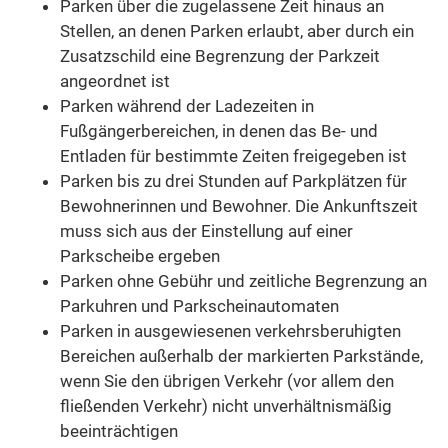
Parken über die zugelassene Zeit hinaus an
Stellen, an d
e
nen Parken erlaubt, aber durch ein
Zusatzschild eine B
e
grenzung der Parkzeit
angeordnet ist
Parken während der Ladezeiten in
Fußgängerbereichen, in denen das Be- und
Entladen für bestimmte Zeiten freig
e
geben ist
Parken bis zu drei Stunden auf Parkplätzen für
Bewohnerinnen
und Bewohner. Die Ankunftszeit
muss sich aus der Einstellung auf einer
Parkscheibe ergeben
Parken ohne Gebühr und zeitliche Begrenzung an
Parku
h
ren und Parkscheinautomaten
Parken in ausgewiesenen verkehrsberuhigten
Bereichen außerhalb der markierten Parkstände,
wenn Sie den ü
b
rigen Verkehr (vor allem den
fließenden Verkehr) nicht u
n
verhältnismäßig
beeinträchtigen