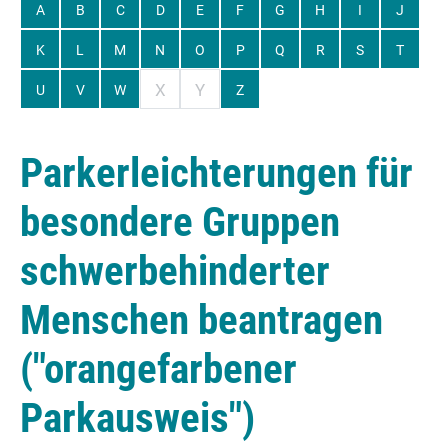
A
B
C
D
E
F
G
H
I
J
K
L
M
N
O
P
Q
R
S
T
X
Y
U
V
W
Z
Parkerleichterungen für
besondere Gruppen
schwerbehinderter
Menschen beantragen
("orangefarbener
Parkausweis")