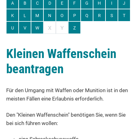
A
B
C
D
E
F
G
H
I
J
K
L
M
N
O
P
Q
R
S
T
X
Y
U
V
W
Z
Kleinen Waffenschein
beantragen
Für den Umgang mit Waffen oder Munition ist in den
meisten Fällen eine Erlaubnis erforderlich.
Den "Kleinen Waffenschein" benötigen Sie, wenn Sie
bei sich führen wollen: