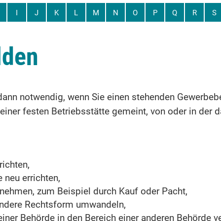
I
J
K
L
M
N
O
P
Q
R
S
lden
ann notwendig, wenn Sie einen stehenden Gewerbebe
einer festen Betriebsstätte gemeint, von oder in der 
ichten,
 neu errichten,
nehmen, zum Beispiel durch Kauf oder Pacht,
 andere Rechtsform umwandeln,
einer Behörde in den Bereich einer anderen Behörde v