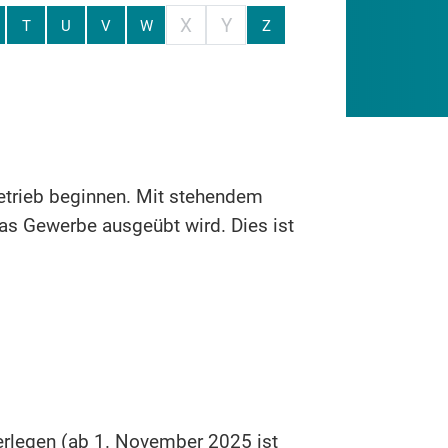
X
Y
T
U
V
W
Z
trieb beginnen. Mit stehendem
das Gewerbe ausgeübt wird. Dies ist
erlegen (ab 1. November 2025 ist