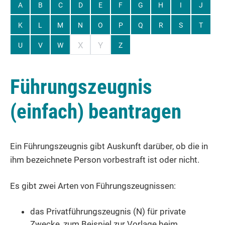
A
B
C
D
E
F
G
H
I
J
K
L
M
N
O
P
Q
R
S
T
X
Y
U
V
W
Z
Führungszeugnis
(einfach) beantragen
Ein Führungszeugnis gibt Auskunft darüber, ob die in
ihm bezeichnete Person vorbestraft ist oder nicht.
Es gibt zwei Arten von Führungszeugnissen:
das Privatführungszeugnis (N) für private
Zwecke
, zum Beispiel zur Vorlage beim