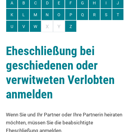
A
B
C
D
E
F
G
H
I
J
K
L
M
N
O
P
Q
R
S
T
X
Y
U
V
W
Z
Eheschließung bei
geschiedenen oder
verwitweten Verlobten
anmelden
Wenn Sie und Ihr Partner oder Ihre Partnerin heiraten
möchten, müssen Sie die beabsichtigte
Eheschließung anmelden.