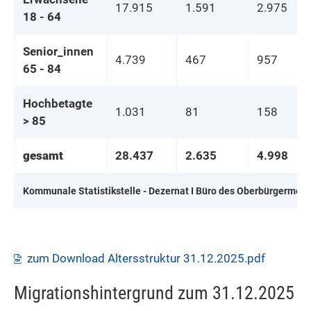
17.915
1.591
2.975
18 - 64
Senior_innen
4.739
467
957
65 - 84
Hochbetagte
1.031
81
158
> 85
gesamt
28.437
2.635
4.998
Kommunale Statistikstelle - Dezernat I Büro des Oberbürgermeis
zum Download Altersstruktur 31.12.2025.pdf
Migrationshintergrund zum 31.12.2025