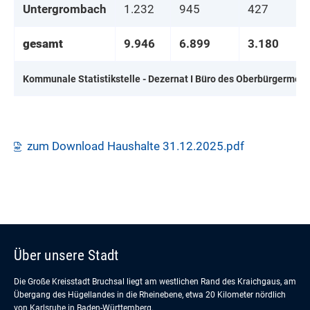
Untergrombach
1.232
945
427
gesamt
9.946
6.899
3.180
Kommunale Statistikstelle - Dezernat I Büro des Oberbürgermeis
zum Download Haushalte 31.12.2025.pdf
Über unsere Stadt
Die Große Kreisstadt Bruchsal liegt am westlichen Rand des Kraichgaus, am
Übergang des Hügellandes in die Rheinebene, etwa 20 Kilometer nördlich
von Karlsruhe in Baden-Württemberg.