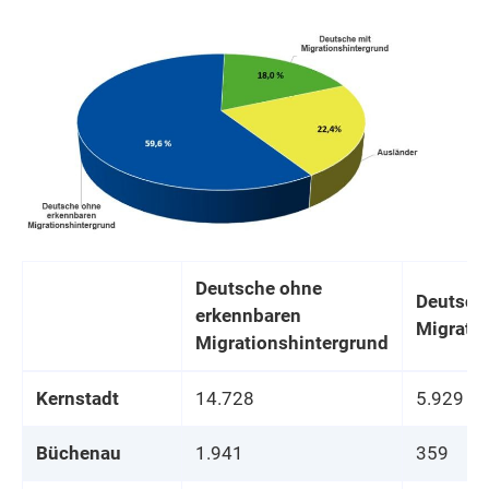
Deutsche ohne
Deutsch
erkennbaren
Migrati
Migrationshintergrund
Kernstadt
14.728
5.929
Büchenau
1.941
359