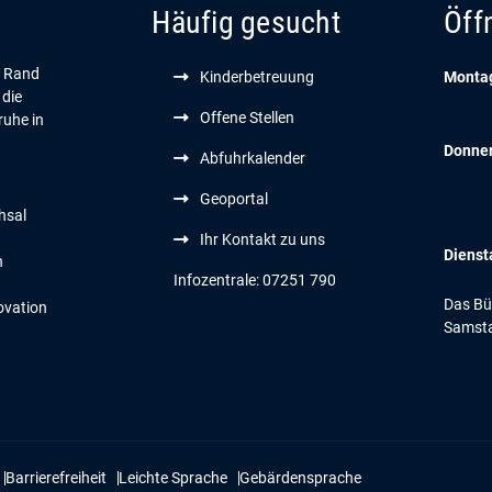
Häufig gesucht
Öff
n Rand
Kinderbetreuung
Montag
 die
Offene Stellen
ruhe in
Donne
Abfuhrkalender
Geoportal
hsal
Ihr Kontakt zu uns
Dienst
n
Infozentrale: 07251 790
Das Bür
ovation
Samsta
Barrierefreiheit
Leichte Sprache
Gebärdensprache