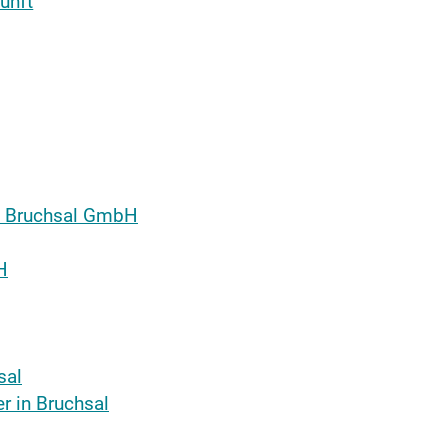
unft
n
g Bruchsal GmbH
H
sal
er in Bruchsal