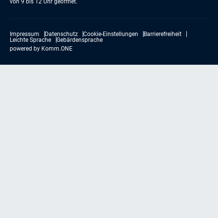
von 9 bis 12 Uhr geöffnet.
Impressum
Datenschutz
Cookie-Einstellungen
Barrierefreiheit
Leichte Sprache
Gebärdensprache
powered by
Komm.ONE