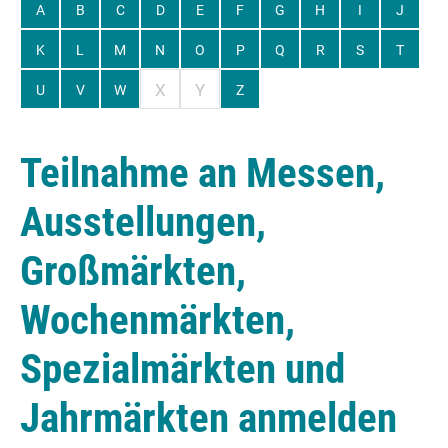
A
B
C
D
E
F
G
H
I
J
K
L
M
N
O
P
Q
R
S
T
X
Y
U
V
W
Z
Teilnahme an Messen,
Ausstellungen,
Großmärkten,
Wochenmärkten,
Spezialmärkten und
Jahrmärkten anmelden