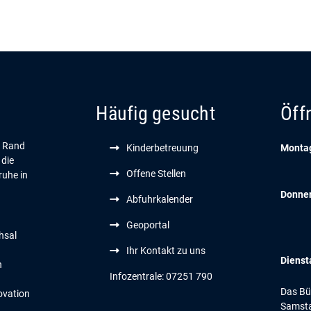
Häufig gesucht
Öff
n Rand
Kinderbetreuung
Montag
 die
Offene Stellen
ruhe in
Donne
Abfuhrkalender
Geoportal
hsal
Ihr Kontakt zu uns
Dienst
n
Infozentrale: 07251 790
Das Bür
ovation
Samsta