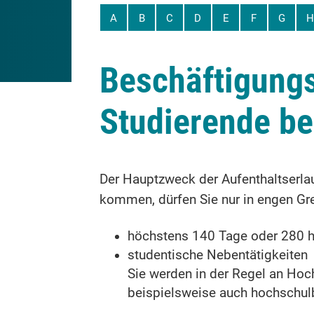
A
B
C
D
E
F
G
H
Beschäftigungs
Studierende b
Der Hauptzweck der Aufenthaltserla
kommen, dürfen Sie nur in engen Gre
höchstens 140 Tage oder 280 h
studentische Nebentätigkeiten
Sie werden in der Regel an Hoc
beispielsweise auch hochschul