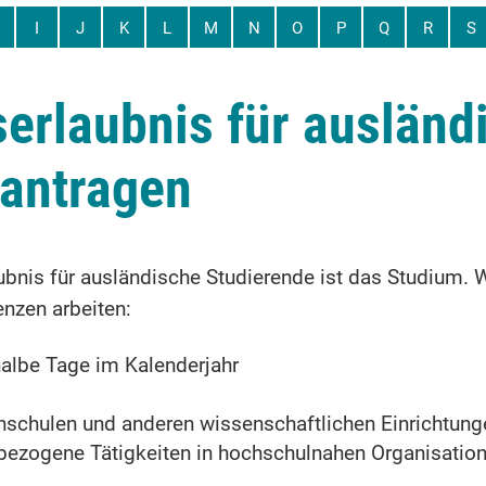
I
J
K
L
M
N
O
P
Q
R
S
erlaubnis für ausländ
eantragen
ubnis für ausländische Studierende ist das Studium.
nzen arbeiten:
albe Tage im Kalenderjahr
hschulen und anderen wissenschaftlichen Einrichtung
bezogene Tätigkeiten in hochschulnahen Organisation