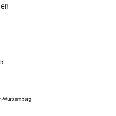
nen
it
en-Württemberg