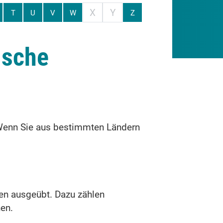
X
Y
T
U
V
W
Z
ische
 Wenn Sie aus bestimmten Ländern
en ausgeübt. Dazu zählen
en.