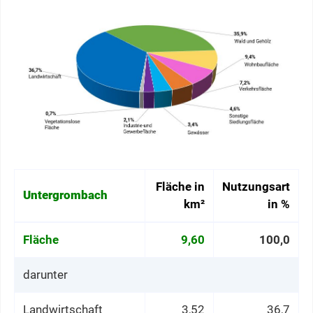
Fläche in
Nutzungsart
Untergrombach
km²
in %
Fläche
9,60
100,0
darunter
Landwirtschaft
3,52
36,7