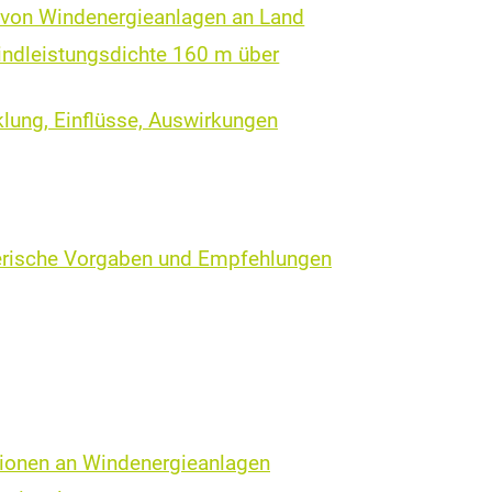
 von Win­d­ener­gie­an­la­gen an Land
Windleistungsdichte 160 m über
lung, Einflüsse, Auswirkungen
nerische Vorgaben und Empfehlungen
sionen an Windenergieanlagen