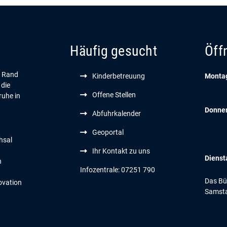
Häufig gesucht
Öff
n Rand
Kinderbetreuung
Montag
 die
Offene Stellen
ruhe in
Donne
Abfuhrkalender
Geoportal
hsal
Ihr Kontakt zu uns
Dienst
n
Infozentrale: 07251 790
Das Bür
ovation
Samsta