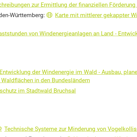
reibungen zur Er­mitt­lung der fi­nan­zi­el­len För­de­rung
aden-Württemberg:
Karte mit mittlerer gekappter 
laststunden von Windenergieanlagen an Land - Entwick
Entwicklung der Windenergie im Wald - Ausbau, pla
f Waldflächen in den Bundesländern
schutz im Stadtwald Bruchsal
Technische Systeme zur Minderung von Vogelkolli