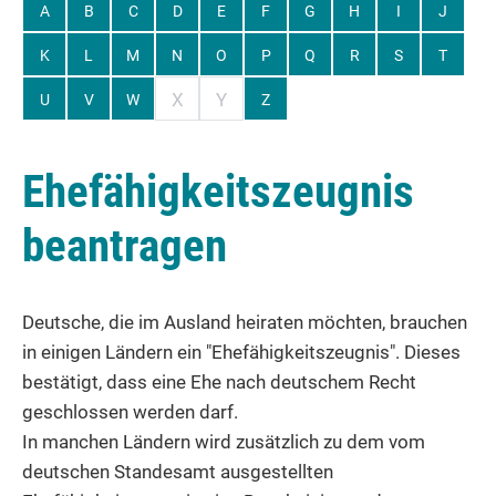
A
B
C
D
E
F
G
H
I
J
K
L
M
N
O
P
Q
R
S
T
X
Y
U
V
W
Z
Ehefähigkeitszeugnis
beantragen
Deutsche, die im Ausland heiraten möchten, brauchen
in einigen Ländern ein "Ehefähigkeitszeugnis". Dieses
bestätigt, dass eine Ehe nach deutschem Recht
geschlossen werden darf.
In manchen Ländern wird zusätzlich zu dem vom
deutschen Standesamt ausgestellten