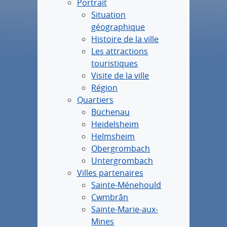
Portrait
Situation
géographique
Histoire de la ville
Les attractions
touristiques
Visite de la ville
Région
Quartiers
Büchenau
Heidelsheim
Helmsheim
Obergrombach
Untergrombach
Villes partenaires
Sainte-Ménehould
Cwmbrân
Sainte-Marie-aux-
Mines