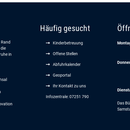
Häufig gesucht
Öff
n Rand
Kinderbetreuung
Montag
 die
Offene Stellen
ruhe in
Donne
Abfuhrkalender
Geoportal
hsal
Ihr Kontakt zu uns
Dienst
n
Infozentrale: 07251 790
Das Bür
ovation
Samsta