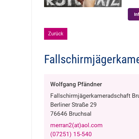
In
Zurück
Fallschirmjägerkam
Wolfgang
Pfändner
Fallschirmjägerkameradschaft Br
Berliner Straße 29
76646
Bruchsal
merran2(at)aol.com
(0
72
51) 15-5
40