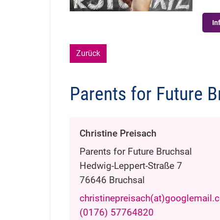
In
Zurück
Parents for Future B
Christine
Preisach
Parents for Future Bruchsal
Hedwig-Leppert-Straße 7
76646
Bruchsal
christinepreisach(at)googlemail
(01
76) 57
76
48
20