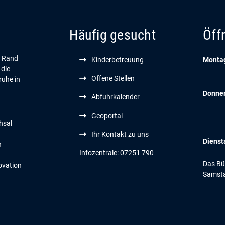
Häufig gesucht
Öff
n Rand
Kinderbetreuung
Montag
 die
Offene Stellen
ruhe in
Donne
Abfuhrkalender
Geoportal
hsal
Ihr Kontakt zu uns
Dienst
n
Infozentrale: 07251 790
Das Bür
ovation
Samsta