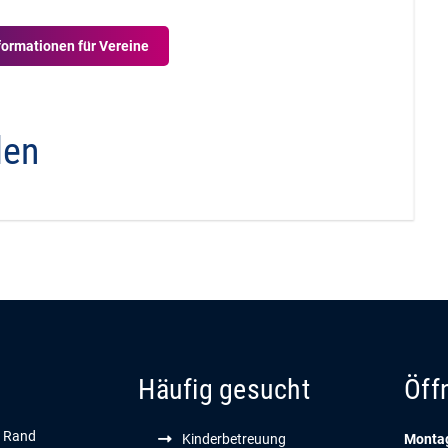
formationen für Vereine
den
Häufig gesucht
Öff
n Rand
Kinderbetreuung
Montag