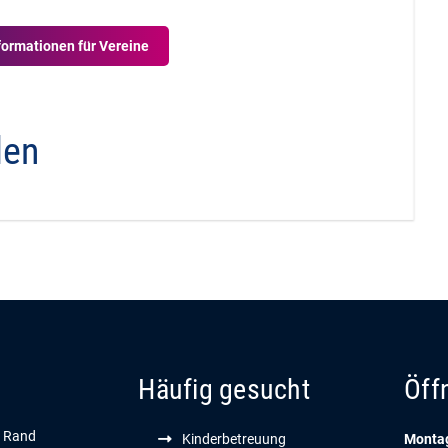
formationen für Vereine
den
Häufig gesucht
Öff
n Rand
Kinderbetreuung
Montag