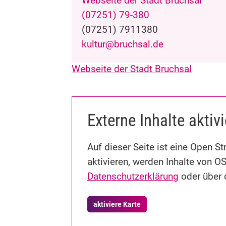
Webseite der Stadt Bruchsal
(0
72
51) 79-3
80
(0
72
51) 7
91
13
80
kultur@bruchsal.de
Webseite der Stadt Bruchsal
Externe Inhalte aktiv
Auf dieser Seite ist eine Open 
aktivieren, werden Inhalte von O
Datenschutzerklärung
oder über d
aktiviere Karte