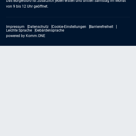
Das Bürgerbüro ist zusätzlich jeden ersten und dritten Samstag im Monat
von 9 bis 12 Uhr geöffnet.
Impressum
Datenschutz
Cookie-Einstellungen
Barrierefreiheit
Leichte Sprache
Gebärdensprache
powered by
Komm.ONE