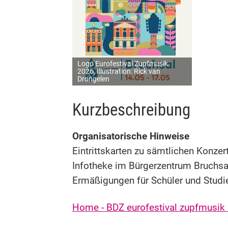
Logo Eurofestival Zupfmusik
2026, Illustration: Rick van
Drongelen
Kurzbeschreibung
Organisatorische Hinweise
Eintrittskarten zu sämtlichen Konze
Infotheke im Bürgerzentrum Bruchsal
Ermäßigungen für Schüler und Studi
Home - BDZ eurofestival zupfmusik