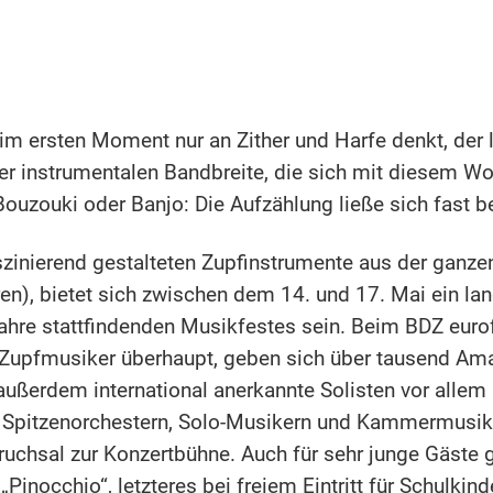
m ersten Moment nur an Zither und Harfe denkt, der li
r instrumentalen Bandbreite, die sich mit diesem Wo
Bouzouki oder Banjo: Die Aufzählung ließe sich fast be
aszinierend gestalteten Zupfinstrumente aus der ganz
ren), bietet sich zwischen dem 14. und 17. Mai ein l
 Jahre stattfindenden Musikfestes sein. Beim BDZ euro
Zupfmusiker überhaupt, geben sich über tausend Amat
außerdem international anerkannte Solisten vor alle
von Spitzenorchestern, Solo-Musikern und Kammermusikg
ruchsal zur Konzertbühne. Auch für sehr junge Gäste 
inocchio“, letzteres bei freiem Eintritt für Schulkind